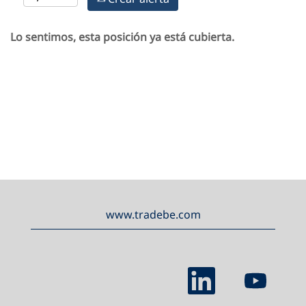
Lo sentimos, esta posición ya está cubierta.
www.tradebe.com
S
S
e
e
a
a
b
b